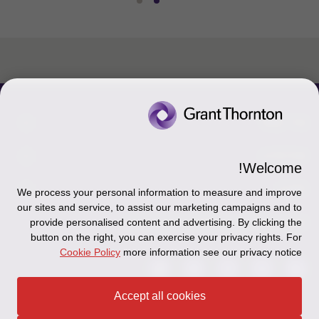
עבור
עבור
לשקופית
לשקופית
2
1
מתוך
מתוך
2
2
צור קשר
אודותינו
הכר את אנשינו
Welcome!
יצירת קשר וסניפים
תקנון
אודותינו
We process your personal information to measure and improve
our sites and service, to assist our marketing campaigns and to
כניסה לעובדים - דוא"ל
זיכרון והנצחה
מדיניות הפרטיות
עקבו אחרינו ברשתות החברתיות
provide personalised content and advertising. By clicking the
button on the right, you can exercise your privacy rights. For
כניסה לעובדים - דוחות עבודה
Disclaimer
Cookie Policy
more information see our privacy notice
הרשמה לניוזלטרים של פאהן קנה
Ethics Hotline
Accept all cookies
תקנון