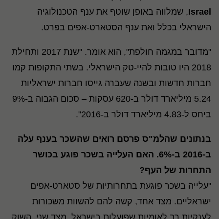
Israel
, שמלווה באופן שוטף את ענף הטכנולוגיה
הישראלי בכלל ואת ענף הסטארט-אפים בפרט.
"מדובר במגמה חולפת", הוא אומר. "שנת 2017 ותחילת
2018 היו טובות להיי-טק הישראלי. בשתי התקופות קמו
חברות חדשות ובשנה שעברה גייסו חברות ישראליות
5.24 מיליארד דולר ב-620 עסקות – סכום הגבוה ב-9%
ביחס ל-4.83 מיליארד דולר ב-2016".
בנתונים שהלמ"ס פרסם רואים שהשכר בענף עלה
ב-2016 ב-6%. האם העלייה בשכר פוגע בכושר
התחרות של העף?
"עלייה בשכר פוגעת בתחרותיות של סטארט-אפים
ישראליים. מצד אחד, קשה להם להשוות משכורות
לענקיות רב לאומיות שפועלות בישראל. מצד שני, השוק