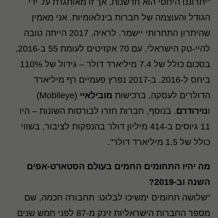
"יתרוננו היחסי הוא חדשנות, אך זו מאותגרת על ידי
הגודל והעוצמה של חברות בינלאומיות. אני מאמין
שהיתרון התחרותי יישמר. לראיה, 2017 הייתה טובה
להיי-טק הישראלי, עם 70 אקזיטים לעומת 55 ב-2016,
בסכום כולל של 7.4 מיליארד דולר – גידול של 110%
ביחס ל-2016. ב-2017 נפרץ פעמיים רף מיליארד
הדולרים לעסקה, ברכישות
מובילאיי
(Mobileye)
ו
נוירודרם
. בנוסף, חברות חזרו לבורסות השונות – היו
11 גיוסים ב-414 מיליון דולר בהנפקות לציבור, בשווי
כולל של 1.5 מיליארד דולר".
מה יהיו התחומים החמים בעולם הסטארט-אפים
השנה וב-2019?
"שלושה תחומים ימשיכו לבלוט: תחבורה חכמה, שם
מספר החברות הישראליות זינק מ-87 לפני חמש שנים