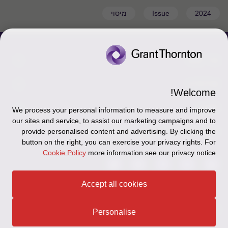
2024
Issue
מיסוי
צור קשר
אודותינו
הכר את אנשינו
Welcome!
יצירת קשר וסניפים
תקנון
אודותינו
We process your personal information to measure and improve
our sites and service, to assist our marketing campaigns and to
כניסה לעובדים - דוא"ל
זיכרון והנצחה
מדיניות הפרטיות
עקבו אחרינו ברשתות החברתיות
provide personalised content and advertising. By clicking the
button on the right, you can exercise your privacy rights. For
כניסה לעובדים - דוחות עבודה
Disclaimer
Cookie Policy
more information see our privacy notice
הרשמה לניוזלטרים של פאהן קנה
Ethics Hotline
Accept all cookies
תקנון
© 2026 Grant Thornton Israel
Personalise
מפת האתר