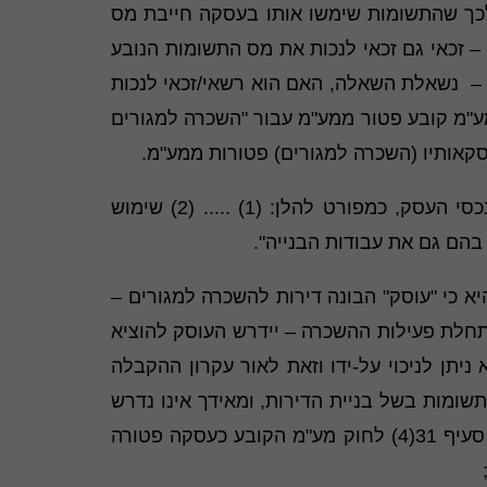
וף לכך שהתשומות שימשו אותו בעסקה חייבת מס
– זכאי גם זכאי לנכות את מס התשומות הנובע
ם – נשאלת השאלה, האם הוא רשאי/זכאי לנכות
ייתם ? מחד, עסקאות של השכרה למגורים פטורות הן ממע"מ (סעיף 31(1) לחוק מע"מ קובע פטור ממע"מ עבור "השכרה למגורים
ודוק: תקנה 2(1) לתקנות מע"מ, מנוסחת בזו הלשון: "יראו כשימוש לצורך עצמי גם שימוש לצרכי עסק בנכסי העסק, כמפורט להלן: (1) ..... (2) שימוש
א כי "עוסק" הבונה דירות להשכרה למגורים –
 בעת סיום הבניה והתחלת פעילות ההשכרה – יידרש העוסק להוציא
יתן לניכוי על-ידו וזאת לאור עקרון ההקבלה
ס תשומות בשל בניית הדירות, ומאידך אינו נדרש
להוצאת החשבונית העצמית, ועסקאותיו בדירות – השכרתן ולימים מכירתם פטורה היא ממע"מ, וזאת מכוח סעיף 31(4) לחוק מע"מ הקובע כעסקה פטורה