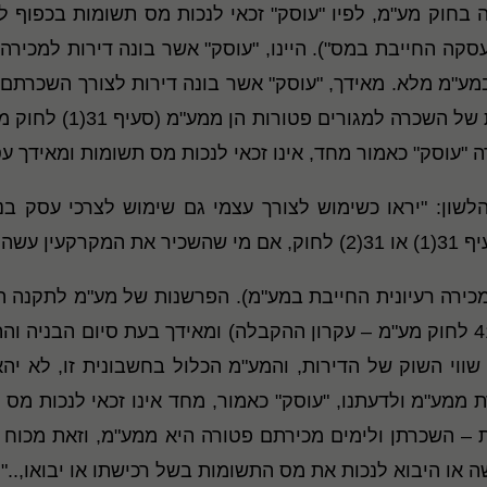
הקבלה בחוק מע"מ, לפיו "עוסק" זכאי לנכות מס תשומות בכפ
סקה החייבת במס"). היינו, "עוסק" אשר בונה דירות למכירה 
 במע"מ מלא. מאידך, "עוסק" אשר בונה דירות לצורך השכרת
את מס התשומות בשל בנ
הבנייה".
מכירה רעיונית החייבת במע"מ). הפרשנות של מע"מ לתקנה הי
ינכה מס תשומות (וזאת על אף האמור בסעיף 41 לחוק מע"מ – עקרון ההקבלה) ומאידך
ווי השוק של הדירות, והמע"מ הכלול בחשבונית זו, לא יהא נ
ם אחרת ממע"מ ולדעתנו, "עוסק" כאמור, מחד אינו זכאי לנכות מ
ה או היבוא לנכות את מס התשומות בשל רכישתו או יבואו,..";