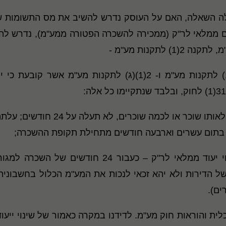
ולה השאלה, האם על העוסק נדרש להשיב את מס התשומות ש
דם ממלאי לר"ק (ממכירה להשכרה הפטורה ממע"מ), נדרש ל
לתקנות מע"מ -
עמדת רשות המע"מ המבוססת, על תקנה 2(1) לתקנות מע"מ ו- 2(1
(1) תקופת ההשכרה המצטברת של המק
ך בתום עשרים וארבעה חודשים מתחילת תקופת ההשכרה;
והמשמעות היא, כך לגישת מע"מ, היא שבשינוי יעוד ממ
 של הדירות ולא יהא זכאי לנכות את המע"מ הכלול בחשבוני
ים).
ית והוראות חוק מע"מ. לדידנו במקרה כאמור של שינוי יי