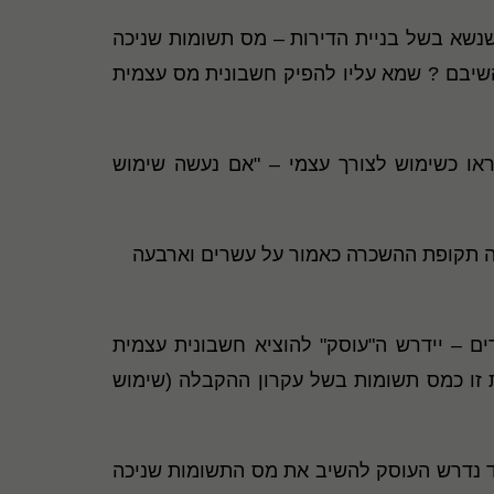
נשא בשל בניית הדירות – מס תשומות שניכה
השיבם ? שמא עליו להפיק חשבונית מס עצמית
)(ג) לתקנות מע"מ אשר קובעת כי יראו כשימוש לצורך עצמי – "אם נעשה שימוש
רקעין, לאותו שוכר או לכמה שוכרים, לא תעלה על 24 חודשים; עלתה תקופת ההשכרה כאמור על עשרים וארבעה
לאי לר"ק – כעבור 24 חודשים של השכרה למגורים – יידרש ה"עוסק" להוציא חשבונית עצמית
ת זו כמס תשומות בשל עקרון ההקבלה (שימוש
עוד נדרש העוסק להשיב את מס התשומות שניכה