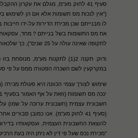
סעיף 41 לחוק מע"מ, מגלם את עקרון ה
("אין לנכות מס תשומות אלא אם הן לשימוש בע
לו מבנייתם שכן מכירת הדירות על-ידו חייבות
לתקופה שאינה עולה על 25 שנים"), כך שלכאורה "עוסק" כאמור מחד, אינו זכאי לנכות מס תשומות ומאידך עסקאותיו (השכרה למגורים) פטורות ממע"מ.
במקרקעין לשם השכרה הפטורה ממס על פי סעיף 31(1) או 31(2) לחוק, אם מי שהשכיר את המקרקעין עשה בהם גם את עבודות 
שימוש לצורך עצמי הכוונה היא פעולת מכירה (
חשבונית עצמית (חשבונית ערוכה על שמו) על ש
(סעיף 41 לחוק מע"מ). אנו כמובן סבורי
"מכירת נכס שעל פי דין לא ניתן היה בעת הרכיש