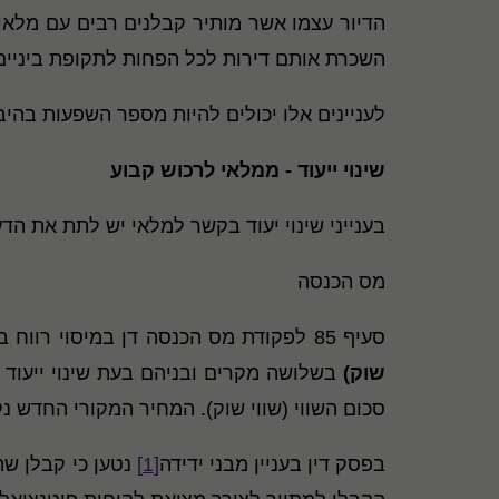
הדיור עצמו אשר מותיר קבלנים רבים עם מלא
השכרת אותם דירות לכל הפחות לתקופת ביניים
לעניינים אלו יכולים להיות מספר השפעות בהיבט
שינוי ייעוד - ממלאי לרכוש קבוע
בענייני שינוי יעוד בקשר למלאי יש לתת את הד
מס הכנסה
סעיף 85 לפקודת מס הכנסה דן במיסוי רווח בלתי- ממומש על מלאי במצבים מיוחדים. הסעיף קובע, כי יש לראות את המלאי כנמכר בסכום
שוק)
בשלושה מקרים ובניהם בעת שינוי ייעוד 
סכום השווי (שווי שוק). המחיר המקורי החדש נקבע הן לעניין סעיף 21 (ניכויי פחת) והן לענ
בפסק דין בעניין מבני ידידה
[1]
נטען כי קבלן ש