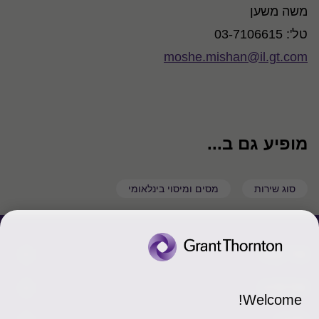
משה משען
טל': 03-7106615
moshe.mishan@il.gt.com
מופיע גם ב...
סוג שירות
מסים ומיסוי בינלאומי
צור קשר
אודותינו
הכר את אנשינו
Welcome!
יצירת קשר וסניפים