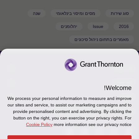
סוג שירות
מסים ומיסוי בינלאומי
שנה
2016
Issue
יהלומנים
מאמרים בתחום ניהול סיכונים
צור קשר
אודותינו
הכר את אנשינו
Welcome!
יצירת קשר וסניפים
תקנון
אודותינו
We process your personal information to measure and improve
our sites and service, to assist our marketing campaigns and to
כניסה לעובדים - דוא"ל
זיכרון והנצחה
מדיניות הפרטיות
עקבו אחרינו ברשתות החברתיות
provide personalised content and advertising. By clicking the
button on the right, you can exercise your privacy rights. For
כניסה לעובדים - דוחות עבודה
Disclaimer
Cookie Policy
more information see our privacy notice
הרשמה לניוזלטרים של פאהן קנה
Ethics Hotline