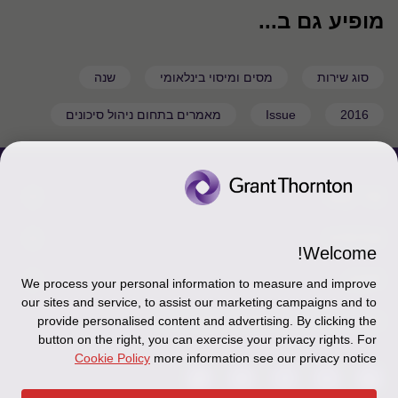
מופיע גם ב...
סוג שירות
מסים ומיסוי בינלאומי
שנה
2016
Issue
מאמרים בתחום ניהול סיכונים
צור קשר
אודותינו
הכר את אנשינו
Welcome!
יצירת קשר וסניפים
תקנון
אודותינו
We process your personal information to measure and improve
our sites and service, to assist our marketing campaigns and to
כניסה לעובדים - דוא"ל
זיכרון והנצחה
מדיניות הפרטיות
עקבו אחרינו ברשתות החברתיות
provide personalised content and advertising. By clicking the
button on the right, you can exercise your privacy rights. For
כניסה לעובדים - דוחות עבודה
Disclaimer
Cookie Policy
more information see our privacy notice
הרשמה לניוזלטרים של פאהן קנה
Ethics Hotline