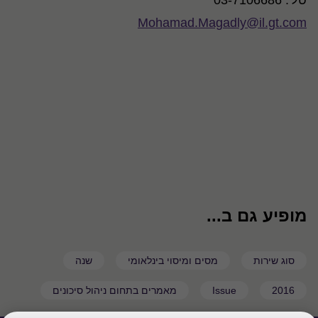
טל': 03-7106686
Mohamad.Magadly@il.gt.com
מופיע גם ב...
סוג שירות
מסים ומיסוי בינלאומי
שנה
2016
Issue
מאמרים בתחום ניהול סיכונים