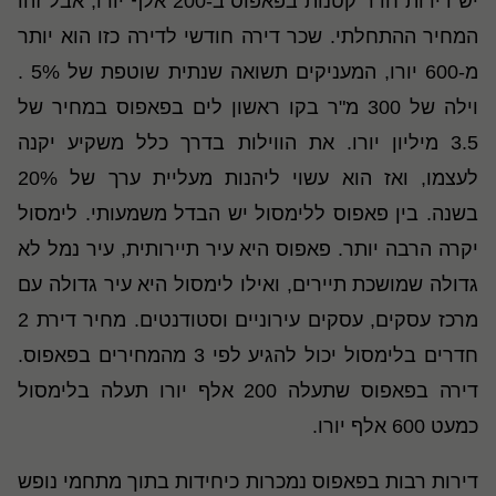
יש דירות חדר קטנות בפאפוס ב-200 אלף יורו, אבל זהו
המחיר ההתחלתי. שכר דירה חודשי לדירה כזו הוא יותר
מ-600 יורו, המעניקים תשואה שנתית שוטפת של 5% .
וילה של 300 מ"ר בקו ראשון לים בפאפוס במחיר של
3.5 מיליון יורו. את הווילות בדרך כלל משקיע יקנה
לעצמו, ואז הוא עשוי ליהנות מעליית ערך של 20%
בשנה
.
בין פאפוס ללימסול יש הבדל משמעותי. לימסול
יקרה הרבה יותר. פאפוס היא עיר תיירותית, עיר נמל לא
גדולה שמושכת תיירים, ואילו לימסול היא עיר גדולה עם
מרכז עסקים, עסקים עירוניים וסטודנטים. מחיר דירת 2
חדרים בלימסול יכול להגיע לפי 3 מהמחירים בפאפוס.
דירה בפאפוס שתעלה 200 אלף יורו תעלה בלימסול
כמעט 600 אלף יורו.
דירות רבות בפאפוס נמכרות כיחידות בתוך מתחמי נופש