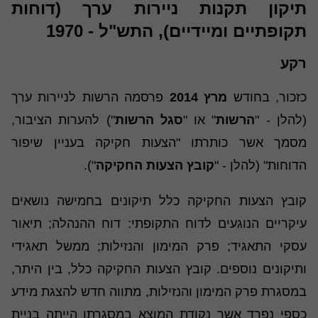
תיקון תקנות ניירות ערך (דוחות
תקופתיים ומיידיים), התש"ל - 1970
רקע
כזכור, בחודש
מרץ 2014
פרסמה הרשות לניירות ערך
(להלן - "
הרשות
" או "
סגל הרשות
") להערות הציבור,
מסמך אשר כותרתו "הצעות חקיקה בעניין שיפור
הדוחות" (להלן - "
קובץ הצעות החקיקה
").
קובץ הצעות החקיקה כלל תיקונים בחמישה נושאים
עיקריים הנוגעים לדוח התקופתי: דוח ההנהלה; תיאור
עסקי התאגיד; פרק המימון והנזילות; ממשל תאגידי
ותיקונים נוספים. קובץ הצעות החקיקה כלל, בין היתר,
במסגרת פרק המימון והנזילות, מתווה חדש להצגת מידע
כספי נפרד אשר נקודת המוצא במסגרתו הייתה בניית