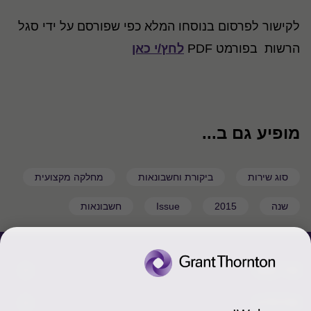
לקישור לפרסום בנוסחו המלא כפי שפורסם על ידי סגל
הרשות בפורמט PDF
לחץ/י כאן
מופיע גם ב...
סוג שירות
ביקורת וחשבונאות
מחלקה מקצועית
שנה
2015
Issue
חשבונאות
צור קשר
אודותינו
הכר את אנשינו