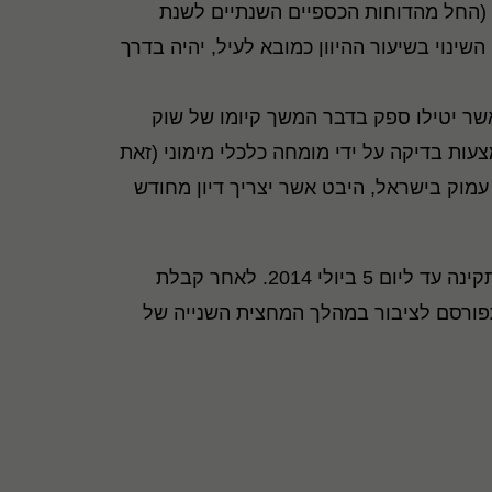
ם (החל מהדוחות הכספיים השנתיים לשנת
 2014), כאשר בכל תרחיש אופן השינוי בשיעור ההיוון כמובא לעיל, יהיה בדרך
אשר יטילו ספק בדבר המשך קיומו של שוק
ות בדיקה על ידי מומחה כלכלי מימוני (זאת
מוק בישראל, היבט אשר יצריך דיון מחודש
הצעה זו לא אושרה על ידי חברי הוועדה המקצועית והיא מופנית להערות ותגובות הציבור בכתב אל המוסד לתקינה עד ליום 5 ביולי 2014. לאחר קבלת
תפורסם לציבור במהלך המחצית השנייה של