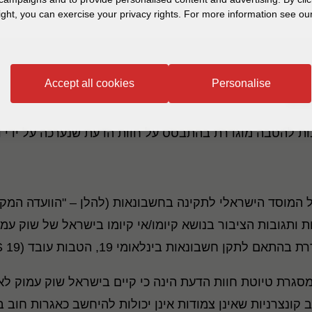
ight, you can exercise your privacy rights. For more information see our
Accept all cookies
Personalise
ת להטבה מוגדרת בהתבסס על חוות הדעת שנערכה על ידי ד"
מקצועית של המוסד הישראלי לתקינה בחשבונאות (להלן – "הוועדה המ
ת ותגובות הציבור בנושא קיומו/אי קיומו בישראל של שוק עמו
ות בינלאומי 19, הטבות עובד (IAS 19, להלן – "התקן").
סגרת טיוטת חוות הדעת הינה כי קיים בישראל שוק עמוק לאג
 קונצרניות שאינן צמודות אינן יכולות להיחשב כאגרות חוב ב