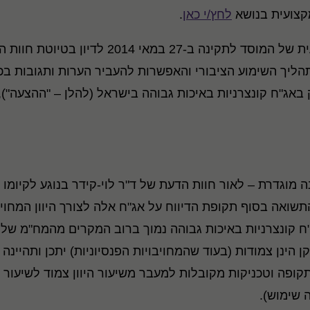
קצועית בנושא
לחץ/י כאן
.
במסגרת שימוע ציבורי שקיימה הוועדה המקצועית ש
באג"ח קונצרניות באיכות גבוהה בישראל (להלן – "ההצעה")
ה מוגדרת – לאור חוות הדעת של ד"ר לוי-קידר בנוגע לקיומו
שואה בסוף תקופת הדיווח על אג"ח אלה לצורך היוון המחוי
 קונצרניות באיכות גבוהה נמוך ברוב המקרים מהמח"מ של מח
 הינן צמודות (בעוד שהמחויבויות הפנסיוניות) יתכן ותהיינה 
ופה וטכניקות מקובלות למעבר משיעור היוון צמוד לשיעור הי
 שימוש).