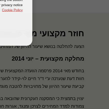
 privacy notice
Cookie Policy
חוזר מקצועי מס' 22/2014
הצעה להחלטה בנושא שיעור ההיוון של המחויבו
מחלקה מקצועית – יוני 2014
בחודש מאי 2014 פרסמה הוועדה ה
חוות דעת שנערכה ע"י ד"ר חיים לוי-קידר להערו
קביעת שיעור ההיוון של מחויבויות להטבה מוגדרת בהתאם לתקן חשבונא
יצוין בתמצית כי המסקנה העקרונית שהובאה במ
צמודות למדד המחירים לצרכן ומנגד, אגרות חוב