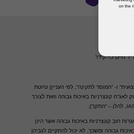
on the r
ר חיים לוי-קידר
קצועית" ו- "המוסד לתקינה", לפי העניין) טיוטת
ק לאג"ח קונצרניות באיכות גבוהה וזאת לצורך
רות חוב קונצרניות באיכות גבוהה אשר הינן
איכות גבוהה ומשכך, לא יכול להתקיים לגביהן