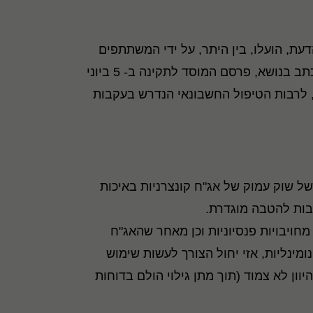
ל המוסד לתקינה ב-27 במאי 2014 לדיון בטיוטת חוות הדעת, הועלו, בין היתר, על ידי המשתתפים
פרשנויות שונות ועמדות לגבי הנושא. עם סיום תהליך השימוע הציבורי והאפשרות להעביר הערות ותגובות בכתב בנושא, פרסם המוסד לתקינה ב- 5 ביוני
, לרבות הטיפול החשבונאי הנדרש בעקבות
 של שוק עמוק של אג"ח קונצרניות באיכות
בות להטבה מוגדרת.
ויבויות פנסיוניות וכן מאחר שהאג"ח
נומינליות, אזי יחול הצורך לעשות שימוש
וון לא צמוד (תוך מתן גילוי הולם בדוחות