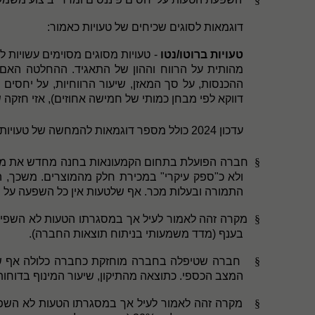
דוגמאות לסוגים שכיחים של טעויות כאמור:
טעויות ברוטו/נטו
- טעויות מסוגים מסוימים עשויות ל
מהותית על הרווח וההון של התאגיד. ההחלטה האם
ההכנסות, על סך המאזן
,
שיעור הרווחיות, על יחסי
דווקא לפי מבחן כמותי של חמישה אחוזים), אזי חזקה
:עדכון 2024 כולל מספר דוגמאות להמחשה של טעויות מסוג ברוטו/נטו
§
חברה הפועלת בתחום הקמעונאות בחנה מחדש את מאפ
ולא כ"ספק עיקרי" במכירת חלק מהמוצרים. משכך, ה
התמורה ובעלות מכר. אף שלטעות אין כל השפעה על הר
§
מקרה זהה לאמור לעיל אך במסגרתו הטעות לא השפיעה
בענף (מדד משמעותי בניתוח תוצאות החברה).
§
חברה שטיפלה בחברה מוחזקת כחברה כלולה אף שבפ
המצב הכספי. כתוצאה מהתיקון, שיעור המינוף בדו
§
מקרה זהה לאמור לעיל אך במסגרתו הטעות לא השפיע