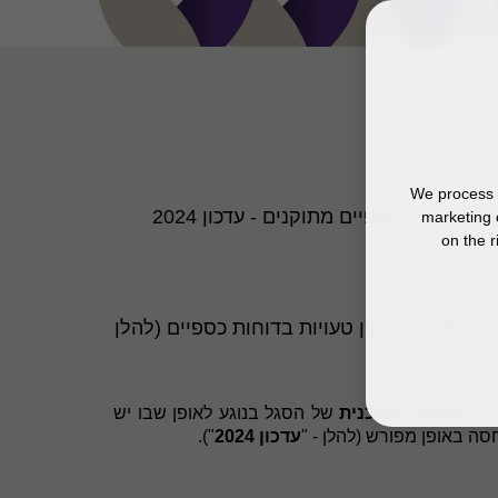
We process y
- עדכון 2024
marketing 
on the r
ר 99-4 בנושא מהותיות לצורך תיקון טעויות בדוחות כספיים (להלן
 את
עמדתו העדכנית
של הסגל בנוגע לאופן שבו יש
חסה באופן מפורש
(להלן - "
עדכון 2024
").