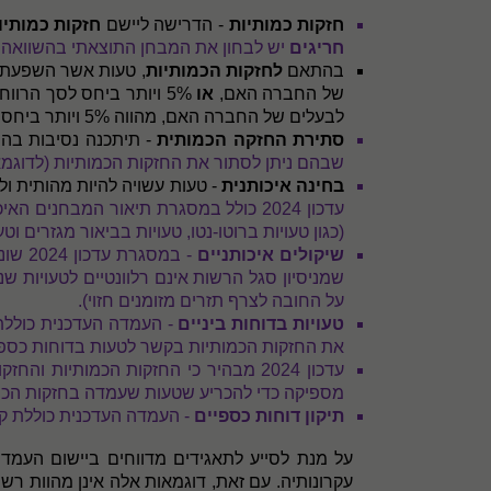
חזקות כמותיות
- הדרישה ליישם
חזקות כמותיו
חריגים
יש לבחון את המבחן התוצאתי בהשוואה
בהתאם
לחזקות הכמותיות
של החברה האם,
או
5% ויותר ביחס לסך הרווח (הפסד) הכולל (בערכים מוחלטים) המיוחס לבעלים של החברה האם,
לבעלים של החברה האם, מהווה 5% ויותר ביחס להון המיוחס לבעלים של החברה האם, הינה
סתירת החזקה הכמותית
- תיתכנה נסיבות בה
שבהם ניתן לסתור את החזקות הכמותיות (לדוגמ
בחינה איכותנית
- טעות עשויה להיות מהותית ו
עדכון 2024 כולל
במסגרת תיאור המבחנים האיכות
(כגון טעויות ברוטו-נטו, טעויות בביאור מגזרים ו
שיקולים איכותניים
- במ
שמניסיון סגל הרשות אינם רלוונטיים לטעויות 
על החובה לצרף תזרים מזומנים חזוי).
טעויות בדוחות ביניים
- העמדה העדכנית כוללת 
את החזקות הכמותיות בקשר לטעות בדוחות כספיים
עדכון 2024 מבהיר כי החזקות הכמותיו
מספיקה כדי להכריע שטעות שעמדה בחזקות הכמו
תיקון דוחות כספיים
- העמדה העדכנית כוללת קוו
על מנת לסייע לתאגידים מדווחים ביישום העמדה ה
עקרונותיה. עם זאת, דוגמאות אלה אינן מהוות ר