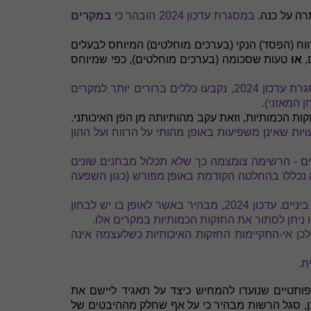
רה על כנה.
במסגרת עדכון 2024 הובהר כי
במקרים
חסת לבעלים של החברה האם, מהווה 5% ויותר ביחס לרווח (הפסד) הנקי (בערכים מוחלטים) המיוחס לבעלים
או
טעות שסכומה (בערכים מוחלטים), כפי שמיוחס
במסגרת עדכון 2024, נקבעו כללים ברורים יותר למקרים
 המאזני).
ת הכמותיות, וזאת עקב מהותיותה מן הפן האיכותני.
ות שאינן משפיעות באופן מהותי על הרווח ועל ההון
איכותניים - הרשימה צומצמה כך שלא תכלול מבחנים שונים
א נכללו בהחלטה הקודמת באופן מפורש (כגון השפעה
יניים.
עדכון 2024, מבהיר באשר לאופן בו יש לבחון
 ניתן לסתור את החזקות הכמותיות במקרים אלו.
ת ולכן אי-התקיימות החזקות האיכותיות כשלעצמה אינה
ת.
ותטיים שנועדו להמחיש כיצד על תאגיד ליישם את
כן, סגל הרשות מבהיר כי על אף שחלק מההיבטים של