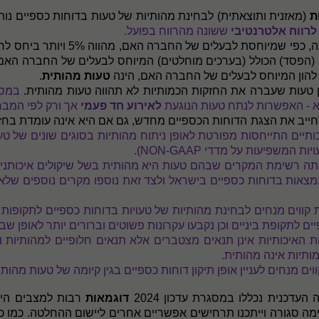
ת
(מאזנית ותוצאתית) לבחינת מהותיות של טעות בדוחות כספיים נות
לרווח אלטרנטיבי
ששונה מהרווח בפועל.
, טעות אשר השפעתה, כפי שמיו
טעות מהותית
.
ן טעות שעברה את החזקות הכמותיות לא תהווה טעות מהותית.
א - האפשרות לנתח טעות הנוגעת
לאירוע חד פעמי
אך ורק לפי המבחן
לחייב את הצגת הדוחות הכספיים מחדש, גם אם היא אינה עומדת בחזקו
יים התייחסות מפורטת לאופן ניתוח מהותיות בסוגים שונים של טעוי
טעויות המשפיעות על מדדי
NON-GAAP
).
סגרת עדכון 2024 שונתה רשימת המקרים שבהם טעות היא מהותית בשל שיקולים 
שנמצאות בדוחות כספיים בישראל ולצד זאת נוספו מקרים נוספים של
קווים מנחים לבחינת מהותיות של טעויות בדוחות כספיים לתקופות ב
 לתקופת ביניים וכן נקבעו עקרונות פשוטים וברורים יותר לאופן שבו
ת והחזקות האיכותיות אינן תנאים מצטברים אלא תנאים חלופיים למהותיו
תיות אינה מהותית.
ים מנחים לעניין אופן תיקון דוחות כספיים בגין קיומה של טעות מהותי
עדכנית נכללו במסגרת עדכון 2024
דוגמאות
רבות למצבים היפ
שימה סגורה וייתכנו תרחישים אפשריים אחרים ליישום ההחלטה. כמו 