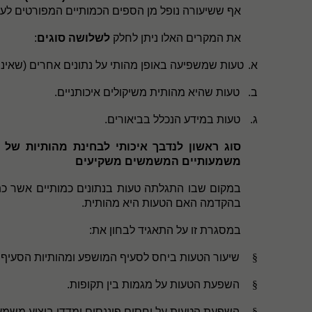
אף ששיעורה נופל מן הספים הכמותיים המפורטים לעי
את המקרים האלו ניתן לחלק
לשלושה סוגים
:
א.
טעות שמשפיעה באופן מהותי על נתונים אחרים (שאינם 
ב.
טעות שהיא מהותית משיקולים איכותניים.
ג.
טעות במידע הנכלל בביאורים.
סוג ראשון לנדבך איכותי לבחינת מהותיות של 
משמעותיים המשמשים משקיעים
במקום שבו התגלתה טעות בנתונים כמותיים אשר כתו
בהקדמה האם הטעות היא מהותית.
במסגרת זו על התאגיד לבחון את:
§
שיעור הטעות ביחס לסעיף המושפע ומהותיות הסעיף
§
השפעת הטעות על מגמות בין תקופות.
§
השפעת הטעות על יחסים פיננסים ומדדי ביצוע משמעו