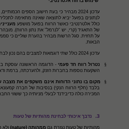
שימוש ברווח אלטרנטיבי
עדכון 2024 מבהיר כי בעת חישוב הספים הכמ
לנתונים בפועל יביא לתוצאה שאינה מתאימה לתכלי
כולל אלטרנטיבי כאשר הרווח בפועל מושפע
מענייני
של התאגיד (קרי, יש "לנרמל" את נתון הרווח). מובהר 
על תחזית. סגל הרשות מבהיר בהערת שוליים כי סממן ל
הבאות.
עדכון 2024 כולל שתי דוגמאות למצבים בהם נכון לבחון את הספים הכמותיים תוך שימוש ברווח אלטרנטיבי:
§
נטרול רווח חד פעמי
- הדוגמה הראשונה עוסקת בנט
השקעות נוספות בחברות הזנק, ולהערכתה, ברמת ודאו
§
מקום בו נתוני הדוחות אינם משקפים את מצבה ש
בלבד (חלף הרווח הנקי) בנסיבות של חברה קמעונאי
המכירה כולה כדיבידנד לבעלי מניותיה כך ששווי החב
3.
נדבך איכותי לבחינת מהותיות של טעות
מהותיות של טעות נגזרת גם
ממהותה (
nature
)
ולא ר