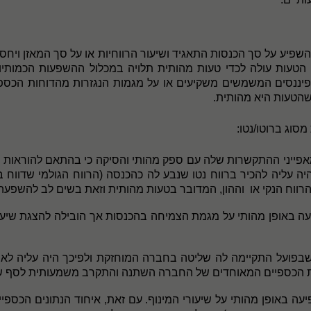
השפיע על סך הכנסות התאגיד ושיעור הרווחיות או על סך המאזן ויחסי
 הטעות עולה לכדי טעות מהותית תלויה במכלול ההשפעות הכמותי
ם פיננסים המשמשים משקיעים או על מגמות הנגזרות מהדוחות הכס
 שהטעות היא מהותית.
ייני ההתקשרות שלה עם ספק מהותי והסיקה כי בהתאם להוראות ת
יה עליה להכיר ברווח נטו שנבע לה כהכנסה (הרווח הגולמי שדווח
ווח הנקי או
וההון, המדובר בטעות מהותית וזאת בשים לב להשפע
 באופן מהותי על מגמת הצמיחה בהכנסות אך הובילה להצגת שיעור 
ועל התקיימה לה שליטה בחברה המוחזקת ולפיכך היה עליה לאחד
חות הכספיים המאוחדים של החברה השתנה והתקרב משמעותית לסף 
ה באופן מהותי על שיעורי המינוף. עם זאת, איחוד הנתונים הכספ