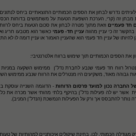
ותיים, לעיתים נדרש לבחון את הספים הכמותיים התוצאתיים ביחס לנתונ
ת מבחן זה (קרי, הערכת השפעת הטעות על משתמשים בדוחות הכספי
ם חד פעמיים
וזאת מתוך מטרה לבחון את סכום הטעות ביחס לרווחיו
בהקשר זה כי עניין מהווה
עניין חד
-
פעמי
כאשר הוא מטבעו חריג ואי
היותו של עניין חד פעמי הוא שהעניין האמור או עניין דומה לו לא
רול רווח חד פעמי שנבע לחברת נדל"ן
ממימוש השקעה במניות ח
ת גבוהה מאוד, משקיעים היו מנטרלים את הרווח שנבע ממימוש השקע
ל החברה נכון למועד פרסום הדוחות
- הדוגמה השנייה עוסקת בב
ת
אשר יש לה פעילות נדל"ן בהיקף בלתי מהותי אשר מכרה את כל
רה נותר להתבסס אך ורק על הפעילות הנמשכת (הנדל"ן המניב).
ק מגודלה הכמותי. לכן, בחינת שיקולים איכותניים למהותיות של טעו