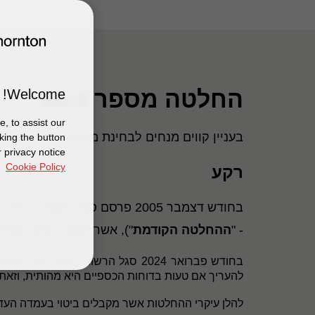
החלטה מספר 99-4
Welcome!
, to assist our
בעניין קווים מנחים לבחינת מהותיות של טעות בדוחות כספיים ועמדה מש
king the button
 privacy notice
Cookie Policy
רקע
בחודש דצמבר 2005 פרסם סגל רשות ניירות ערך (להלן "
- "
ההחלטה הקודמת
"), אשר קבעה קווים מנחים ל
בחודש פברואר 2024 סגל הרשות החליף את ההחלטה הקודמת בנוסח חדש (להלן - "
להעריך אם טעות בדוחות הכספיים היא מהותית, וזאת
להלן עיקרי ההחלטות אשר מקבלים ביטוי בעמדה העדכני