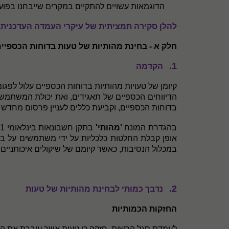
הדוגמאות עשויים להתקיים במקרים שייבחנו בפועל
להלן סקירה תמציתית של עיקרי העמדה העדכנית
חלק א - בחינת מהותיות של טעות בדוחות הכספיי
1.
הקדמה
קיומן של טעויות מהותיות בדוחות הכספיים עלול לפג
הדיווחים הכספיים של תאגידים, ואת יכולת המשתמשי
בדוחות הכספיים, וקביעת כללים לעניין פרסום מחדש ש
בהגדרת המונח
'מהותי'
בתקן חשבונאות בינלאומי 1, הצגת דוחות כספיים (
אופן קבלת החלטות כלכליות על ידי משתמשים על בס
במכלול הנסיבות, כאשר קיומם של שיקולים איכותניים
2.
נדבך כמותי לבחינת מהותיות של טעות
החזקות הכמותיות
לעמדת סגל הרשות, חזקה כי טעות אשר עוברת את הספ