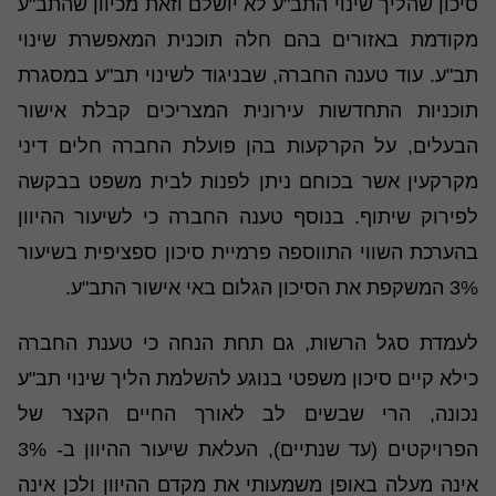
סיכון שהליך שינוי התב"ע לא יושלם וזאת מכיוון שהתב"ע
מקודמת באזורים בהם חלה תוכנית המאפשרת שינוי
תב"ע. עוד טענה החברה, שבניגוד לשינוי תב"ע במסגרת
תוכניות התחדשות עירונית המצריכים קבלת אישור
הבעלים, על הקרקעות בהן פועלת החברה חלים דיני
מקרקעין אשר בכוחם ניתן לפנות לבית משפט בבקשה
לפירוק שיתוף. בנוסף טענה החברה כי לשיעור ההיוון
בהערכת השווי התווספה פרמיית סיכון ספציפית בשיעור
3% המשקפת את הסיכון הגלום באי אישור התב"ע.
לעמדת סגל הרשות, גם תחת הנחה כי טענת החברה
כילא קיים סיכון משפטי בנוגע להשלמת הליך שינוי תב"ע
נכונה, הרי שבשים לב לאורך החיים הקצר של
הפרויקטים (עד שנתיים), העלאת שיעור ההיוון ב- 3%
אינה מעלה באופן משמעותי את מקדם ההיוון ולכן אינה