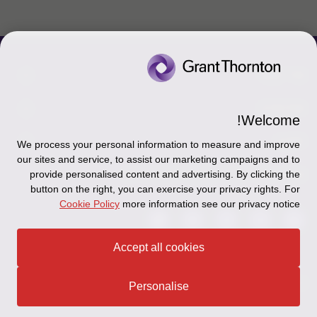
צור קשר
אודותינו
הכר את אנשינו
Welcome!
יצירת קשר וסניפים
תקנון
אודותינו
We process your personal information to measure and improve
our sites and service, to assist our marketing campaigns and to
כניסה לעובדים - דוא"ל
זיכרון והנצחה
מדיניות הפרטיות
עקבו אחרינו ברשתות החברתיות
provide personalised content and advertising. By clicking the
button on the right, you can exercise your privacy rights. For
כניסה לעובדים - דוחות עבודה
Disclaimer
Cookie Policy
more information see our privacy notice
הרשמה לניוזלטרים של פאהן קנה
Ethics Hotline
Accept all cookies
תקנון
© 2026 Grant Thornton Israel
Personalise
מפת האתר
הצהרת נגישות