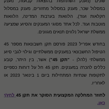
שונים (מענק השתתפות בהוצאות קבועות, מענק
במסלול שכר, מענק במסלול מחזורים, מענק במסלול
חקלאות ועוד), הלוואות בערבות המדינה, הלוואות
מוטבות ועוד. לכל אחד מסוגי המענקים והסיוע שמציעה
ממשלת ישראל נלווים תנאים מגוונים.
בחודש אפריל 2023 פורסם תקן חשבונאות מספר 45
הטיפול החשבונאי במענקים ממשלתיים וגילוי לגבי סיוע
ממשלתי (להלן -
"תקן 45"
) אשר, בין היתר, קובע
כללים להכרה במענקים. תקן 45 חל על דוחות כספיים
לתקופות שנתיות המתחילות ביום 1 בינואר 2023 או
לאחריו.
לחוזר המחלקה המקצועית הסוקר את תקן 45
לחץ/י
כאן.