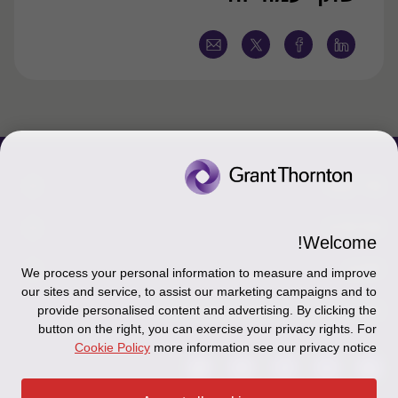
צור קשר
אודותינו
הכר את אנשינו
Welcome!
יצירת קשר וסניפים
תקנון
אודותינו
We process your personal information to measure and improve
our sites and service, to assist our marketing campaigns and to
כניסה לעובדים - דוא"ל
זיכרון והנצחה
מדיניות הפרטיות
עקבו אחרינו ברשתות החברתיות
provide personalised content and advertising. By clicking the
button on the right, you can exercise your privacy rights. For
כניסה לעובדים - דוחות עבודה
Disclaimer
Cookie Policy
more information see our privacy notice
הרשמה לניוזלטרים של פאהן קנה
Ethics Hotline