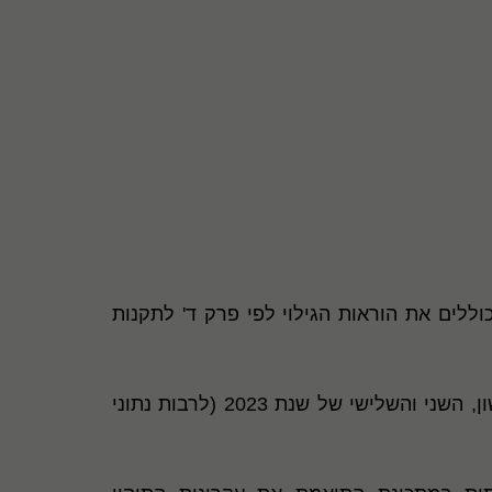
כספיים לדוגמה לתקופות ביניים אלו ערוכים כאמור בהתאם לתקן חשבונאות בינלאומי מספר 34 וכוללים את הוראות הגילוי לפי פרק ד' לתקנות
בהתאם, הם כוללים דרישות גילוי ומספרי ההשוואה העשויים להידרש בדוחות כספיים ביניים לרבעון הראשון, השני והשלישי של שנת 2023 (לרבות נתוני