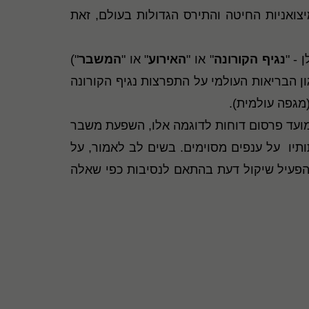
צואניות החיטה והתירס הגדולות בעולם, זאת
 - "
נגיף הקורונה
" או "
האירוע
" או "
המשבר
")
ת 2020 התפשטה במדינות נוספות בעולם. בחודש ינואר 2020, הכריז ארגון הבריאות העולמי על התפרצות נגיף הקורונה
ועד פרסום דוחות לדוגמה אלו, השפעת משבר
תיו על ענפים מסוימים. בשים לב לאמור, על
ולהפעיל שיקול דעת בהתאם לנסיבות כפי שאלה