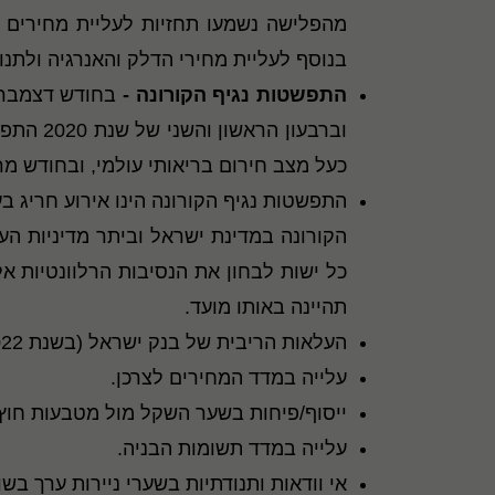
מהפלישה נשמעו תחזיות לעליית מחירים ב
בנוסף לעליית מחירי הדלק והאנרגיה ולתנו
התפשטות נגיף הקורונה -
בחודש דצמבר 2019 התפרצה בסין מגפת נגיף הקורו
כעל מצב חירום בריאותי עולמי, ובחודש מרץ 2020, הכריז ארגון הבריאות העולמי על הקורונה כפנדמיה (מגפה עו
התפשטות נגיף הקורונה הינו אירוע חריג ב
הקורונה במדינת ישראל וביתר מדיניות ה
כל ישות לבחון את הנסיבות הרלוונטיות א
תהיינה באותו מועד.
העלאות הריבית של בנק ישראל (בשנת 2022 ואילך).
עלייה במדד המחירים לצרכן.
ייסוף/פיחות בשער השקל מול מטבעות חוץ.
עלייה במדד תשומות הבניה.
אי וודאות ותנודתיות בשערי ניירות ערך בשו