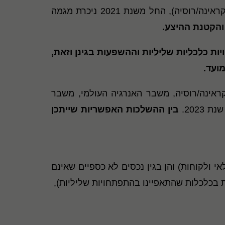
כחלק מהשפעותיה הישירות והעקיפות של מגפת הקורונה (כמו גם משבר אוקראינה/רוסיה), החל משנת 2021 ניכרת מגמה
 והקטנת ההיצע.
יות כלכליות שליליות וההשפעות בגינן וזאת,
ועד.
ראינה/רוסיה, משבר האנרגיה העולמי, משבר
2023.
בין ההשלכות האפשריות שייתכן
אי ולקוחות) והן בגין נכסים לא כספיים שאינם
ת בכלכלות שהתאפיינו בהתפתחויות שליליות),