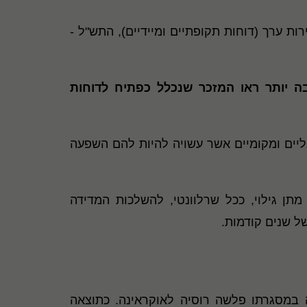
ה ערוך בהתאם לעקרונות תקנה 38ד לתקנות ניירות ערך (דוחות תקופתיים ומיידיים), התש"ל -
בה יותר ראו המזכר שנכלל כפתיח לדוחות
ועים גלובליים ומקומיים אשר עשויה להיות להם השפעה
תן גילוי, ככל שרלוונטי, להשלכות המדידה
ל שנים קודמות
.
 אוקראינה במסגרתו פלשה רוסיה לאוקראינה. כתוצאה