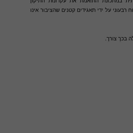
ית במתכונת התואמת את עקרונות התיקון
ולציה - ביטול חובת פרסום דוח רבעוני על ידי תאגידים קטנים שהציבור אינו
ה בכך צורך.