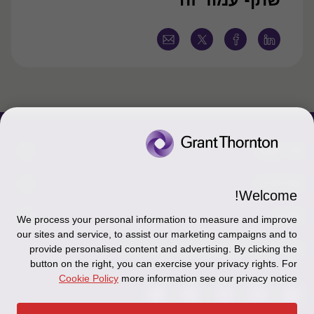
צור קשר
אודותינו
הכר את אנשינו
Welcome!
יצירת קשר וסניפים
תקנון
אודותינו
We process your personal information to measure and improve
our sites and service, to assist our marketing campaigns and to
כניסה לעובדים - דוא"ל
זיכרון והנצחה
מדיניות הפרטיות
עקבו אחרינו ברשתות החברתיות
provide personalised content and advertising. By clicking the
button on the right, you can exercise your privacy rights. For
כניסה לעובדים - דוחות עבודה
Disclaimer
Cookie Policy
more information see our privacy notice
הרשמה לניוזלטרים של פאהן קנה
Ethics Hotline