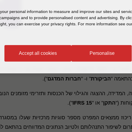
our personal information to measure and improve our sites and service
campaigns and to provide personalised content and advertising. By clic
ight, you can exercise your privacy rights. For more information see our
סה בהתאם ל- IFRS 15
Accept all cookies
Personalise
אגידים ("
סגל הרשות
") ערכה בשנה האחרונה ביקורת ר
בהתאמה "
הביקורת
" ו- "
חברות המדגם
").
, המדידה, ההצגה והגילוי של הכנסות ותזרימי מזומנים הנו
התקן
" או "
IFRS 15
").
גל הרשות דוח ריכוז ממצאים המפרט מספר סוגיות מרכזיות שעלו 
ום לשיפור התנהלותם ולטיוב הנתונים המדווחים בהתאם להור