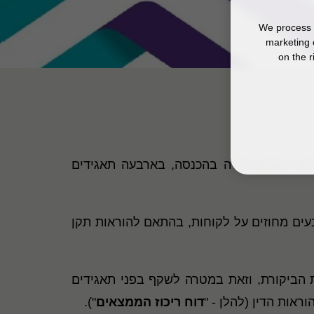
We process y
marketing 
on the r
וחב בנושא הכרה בהכנסה, בארבעה תאגידים
בעים מחוזים על לקוחות, בהתאם להוראות תקן
במסגרת הביקורת, וזאת במטרה לשקף בפני תאגידים
אות הדין (להלן - "
דוח ריכוז הממצאים
").