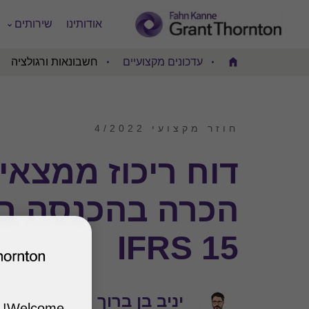
אודותינו
שירותים
עדכונים מקצועיים
חשבונאות ורגולציה
Home
חוזר מקצועי 4/2022
דוח ריכוז ממצאי
הכרה בהכנסה ב
IFRS 15
יניב בן ברוך
Welcome!