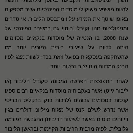
חשוף למניפולציות ולקביעה באופן מלאכותי העשוי
להיות מושפע משיקולי מוסדות הפיננסיים אשר מספקים
באופן שוטף את המידע עליו מתבסס הליבור. אי סדרים
ומניפולציות זוהו וקיבלו ביטוי גם במשבר הפיננסי של
שנת 2008, בו הנטייה של מוסדות בנקאיים מסוימים
היתה לדווח על שיעורי ריבית נמוכים יותר מזו
שהשתקפה בעסקאות בפועל וזאת בכדי לשוות מצג לפיו
הבנק המדווח הינו יציב ו'בטוח' יותר.
לאחר התפוצצות הפרשה המכונה סקנדל הליבור (או
ליבור גייט) אשר בעקבותיה מוסדות בנקאיים רבים ספגו
קנסות בסכומים גבוהים (לרבות בנק ברקליס הבריטי
אשר נדרש לשלם קנס של מאות מיליוני דולרים בגין
דיווחים מוטים באשר לשיעור הריבית) התגבשה רפורמה
גלובלית, לפיה מרבית הריביות הקיימות ובראשן הליבור