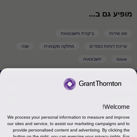
מופיע גם ב...
סוג שירות
ביקורת וחשבונאות
עריכת דוחות כספיים
מחלקה מקצועית
שנה
Issue
חשבונאות
צור קשר
אודותינו
הכר את אנשינו
Welcome!
יצירת קשר וסניפים
תקנון
אודותינו
We process your personal information to measure and improve
our sites and service, to assist our marketing campaigns and to
כניסה לעובדים - דוא"ל
זיכרון והנצחה
מדיניות הפרטיות
עקבו אחרינו ברשתות החברתיות
provide personalised content and advertising. By clicking the
button on the right, you can exercise your privacy rights. For