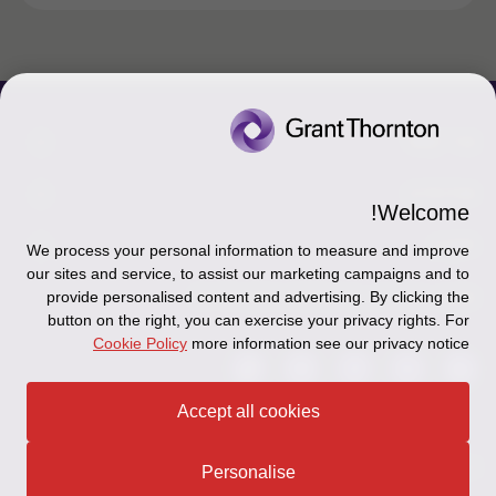
צור קשר
אודותינו
הכר את אנשינו
Welcome!
יצירת קשר וסניפים
תקנון
אודותינו
We process your personal information to measure and improve
our sites and service, to assist our marketing campaigns and to
כניסה לעובדים - דוא"ל
זיכרון והנצחה
מדיניות הפרטיות
עקבו אחרינו ברשתות החברתיות
provide personalised content and advertising. By clicking the
button on the right, you can exercise your privacy rights. For
כניסה לעובדים - דוחות עבודה
Disclaimer
Cookie Policy
more information see our privacy notice
הרשמה לניוזלטרים של פאהן קנה
Ethics Hotline
Accept all cookies
תקנון
© 2026 Grant Thornton Israel
Personalise
מפת האתר