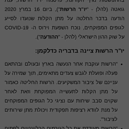
בהתפשטות נגיף הקורונה, פרסמה יו"ר הרשות, ענת
גואטה (להלן - "
יו"ר הרשות
"), ביום 16 במרץ 2020
הודעה בדבר החלטה על מתן הקלות שנועדו לסייע
לגופים המפוקחים, נוכח השפעת וירוס ה- COVID-19
על שוק ההון הישראלי (להלן - "
ההודעה
").
יו"ר הרשות ציינה בדבריה כדלקמן:
"הרשות עוקבת אחר הנעשה בארץ ובעולם ובהתאם
פעלה ופועלת לגבש צעדים מתאימים, תוך שמירה על
עניינם של ציבור המשקיעים. הרשות החליטה כאמור
על מתן הקלות לתעשייה המפוקחת וזאת לאחר
שקוים סבב שיחות עם נציגי כל הגופים המפוקחים
על מנת לוודא רציפות תפקודית ויכולת מתן שירותים
לציבור".
"הרשות מעודדת את כל הגורמים הרלוונטיים לפתוח