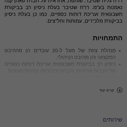
רו"ח גלית שטיבר, שותפה, אחראית על חברת פאהן קנה
נאמנות בע"מ. רו"ח שטיבר בעלת ניסיון רב בביקורת
חשבונאית ועריכת דוחות כספיים, כמו כן בעלת ניסיון
בביקורת מלכ"רים, עמותות וחל"צים.
התמחויות
מנהלת צוות של מעל ל-20 עובדים
הן
מההיבט
המקצועי
והן
מהיבט
הניהולי.
ניסיון רב בביקורת חשבונאית ועריכת דוחות כספיים
של חברות פרטיות, חברות ציבוריות וקרנות נאמנות.
ליווי הנפקות וגיוסי הון.
ניסיון רב בביקורת מלכ"רים, עמותות וחל"צים.
קרא עוד
התמחות בביקורות מיוחדות, פיקוח ותקציב.
אחראית על חברת פאהן קנה נאמנות בע"מ.
אחראית על מחלקת מיקור החוץ (הנהלת החשבונות,
חשבות, משכורות, דיווחים לרשויות המס).
שירותים
השכלה