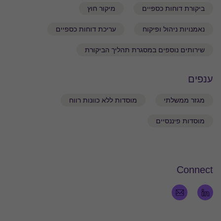
ביקורת דוחות כספיים
מיקור חוץ
2001: מוסמכת במנהל עסקים MBA, המכללה למנהל.
נאמנויות ניהול ופיקוח
עריכת דוחות כספיים
1998: בוגרת תואר ראשון במנהל עסקים בהצטיינות עם
התמחות בחשבונאות, המכללה למנהל.
שירותים נוספים במסגרת תהליך הביקורת
ענפים
מגזר ממשלתי
מוסדות ללא כוונות רווח
מוסדות פיננסיים
Connect