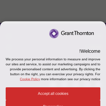
צור קשר
אודותינו
הכר את אנשינו
Welcome!
יצירת קשר וסניפים
תקנון
אודותינו
We process your personal information to measure and improve
our sites and service, to assist our marketing campaigns and to
כניסה לעובדים - דוא"ל
זיכרון והנצחה
מדיניות הפרטיות
עקבו אחרינו ברשתות החברתיות
provide personalised content and advertising. By clicking the
button on the right, you can exercise your privacy rights. For
כניסה לעובדים - דוחות עבודה
Disclaimer
Cookie Policy
more information see our privacy notice
הרשמה לניוזלטרים של פאהן קנה
Ethics Hotline
Accept all cookies
תקנון
© 2026 Grant Thornton Israel