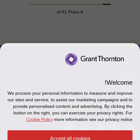
of 61 Press
6
צור קשר
אודותינו
הכר את אנשינו
Welcome!
יצירת קשר וסניפים
תקנון
אודותינו
We process your personal information to measure and improve
our sites and service, to assist our marketing campaigns and to
כניסה לעובדים - דוא"ל
זיכרון והנצחה
מדיניות הפרטיות
עקבו אחרינו ברשתות החברתיות
provide personalised content and advertising. By clicking the
button on the right, you can exercise your privacy rights. For
כניסה לעובדים - דוחות עבודה
Disclaimer
Cookie Policy
more information see our privacy notice
הרשמה לניוזלטרים של פאהן קנה
Ethics Hotline
Accept all cookies