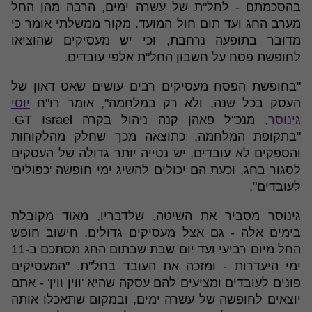
בהסכמתם - לחל"ת של עשרה ימים, הרבה מהן החל
מערב החג ועד תום חול המועד. מקור ממשלתי אומר כי
מדובר בתופעה נרחבת, וכי יש מעסיקים שהוציאו
לחופשת פסח על חשבון החל"ת אלפי עובדים.
"בחופשת הפסח מעסיקים רבים עושים שאט דאון של
העסק בכל שנה, ולא רק במלחמה", אומר רו"ח
יוסי
גינוסר
, מנכ"ל פאהן קנה ניהול בקרה GT Israel.
"בתקופת המלחמה, כתוצאה מכך שחלק מהלקוחות
והספקים לא עובדים, יש נטייה יותר גדולה של העסקים
לסגור בחג, וכעת הם יכולים להשיג ימי חופשה 'כפולים'
לעובדים".
גינוסר מסביר את השיטה, שלדבריו, מאוד מקובלת
בימים אלה - גם אצל מעסיקים גדולים. חישוב חופש
החל מיום רביעי ועד יום שבת שבתום החג מסתכם ב-11
ימי היעדרות - ומזכה את העובד בחל"ת. "המעסיקים
פונים לעובדים ומציעים להם עסקה שהיא 'ווין ווין' - אתם
יוצאים לחופשה של עשרה ימים, ובמקום שתאכלו אותה