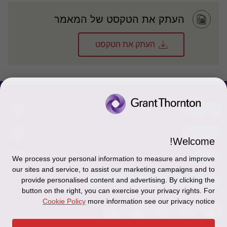
העתק את הטקסט של המאמר
העתק את הטקסט
צור קשר
אודותינו
הכר את אנשינו
Welcome!
יצירת קשר וסניפים
תקנון
אודותינו
We process your personal information to measure and improve
our sites and service, to assist our marketing campaigns and to
כניסה לעובדים - דוא"ל
זיכרון והנצחה
מדיניות הפרטיות
עקבו אחרינו ברשתות החברתיות
provide personalised content and advertising. By clicking the
button on the right, you can exercise your privacy rights. For
כניסה לעובדים - דוחות עבודה
Disclaimer
Cookie Policy
more information see our privacy notice
הרשמה לניוזלטרים של פאהן קנה
Ethics Hotline