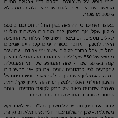
בימי חופש על חשבונכם, תקבלו דמי אבטלה מהיום
הראשון. עם זאת, צריך לזכור שדמי אבטלה זה ממש לא
100% מהשכר".
באוצר העריכו כי ההוצאה בגין החל"ת תסתכם ב-500
מיליון שקל, אך בפאהן קנה מזהירים מעשרות מיליוני
שקלים נוספים. הם ביצעו חישוב של העלות של התופעה
הזאת למשק - מדובר בעשרה ימים קלנדריים שמזכים
בחל"ת, אבל בתוכם כלולים שישה ימי עבודה - עם שכר
ממוצע של 550 שקל ליום. את הנתון הזה הכפילו בפאהן
קנה ב-60% שכר - שזה הממוצע של דמי האבטלה,
שנקבעים לפי פרמטרים שונים. אם רק 1% מהשכירים
במשק - 4 מיליון איש בסך הכל - ייצאו לחופשת פסח על
חשבון החל"ת, העלות למשק תהיה 79 מיליון שקל. "זאת
הערכה שמרנית מאוד של הנזק לקופת המדינה", אומר
גינוסר, שסבור כי התופעה רחבה הרבה יותר.
עבור העובדים, חופשה על חשבון החל"ת היא לאו דווקא
משתלמת - שכן התשלום עבור חל"ת אינו מלא, ובתקופת