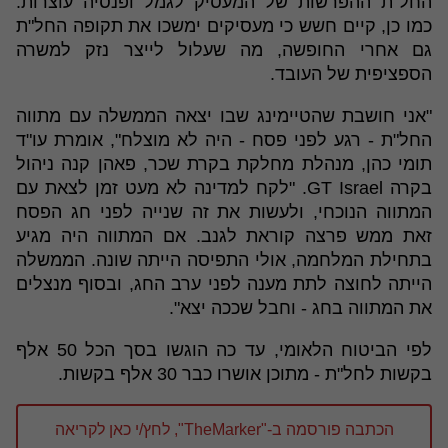
החל"ת ההפרשות של המעסיק לגמל ופנסיה עוצרות.
כמו כן, קיים חשש כי מעסיקים ימשכו את תקופה החל"ת
גם אחרי החופשה, מה שעלול לייצר נזק למשרה
הספציפית של העובד.
"אני חושבת שהטיימינג שבו יצאה הממשלה עם מתווה
החל"ת - רגע לפני פסח - היה לא מוצלח", אומרת עו"ד
תומי כהן, מנהלת מחלקת בקרת שכר, פאהן קנה ניהול
בקרה GT Israel. "לקח למדינה לא מעט זמן לצאת עם
המתווה הנוכחי, ולעשות את זה שנייה לפני חג הפסח
זאת ממש פרצה קוראת לגנב. אם המתווה היה מגיע
בתחילת המלחמה, אולי התפיסה הייתה שונה. הממשלה
הייתה לחוצה לתת מענה לפני ערב החג, ובסוף מנצלים
את המתווה בחג - וחבל שככה יצא".
לפי הביטוח הלאומי, עד כה הוגשו בסך הכל 50 אלף
בקשות לחל"ת - מתוכן אושרו כבר 30 אלף בקשות.
הכתבה פורסמה ב-"TheMarker", לחץ/י כאן לקריאה