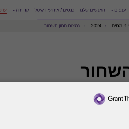
ענפים
האנשים שלנו
כנסים / אירועי דיגיטל
קריירה
עדכו
יני מסים
2024
צמצום ההון השחור
השחור