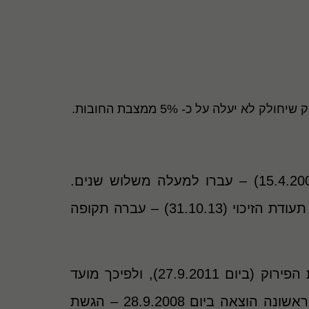
ניתן לראות שמיום הגשת תביעת החוב (6.6.2012) ליום הוצאת החשבוניות (28.9.2008 – 15.4.2009) – עברו למעלה משלוש שנים.
ובתוספת התקופה מיום הודעת המפרק כי הסיכוי לגבייה קלוש (26.6.2013) ועד למועד הוצאת תעודת הזיכוי (31.10.13) – עברה תקופה
המשיב (מנהל מע"מ) טען כי הודעת הזיכוי הוצאה במועד, שכן רקיט היא שהגישה את בקשת הפירוק (ביום 27.9.2011), ולפיכך מועד
הבקשה "עוצר" את תקופת ההתיישנות כאמור בתקנה 24א לתקנות. לשון אחרת, החשבונית הראשונה הוצאה ביום 28.9.2008 – הגשת