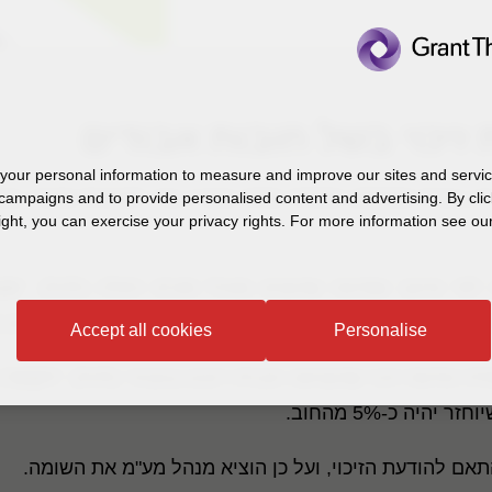
זיכוי בשל חובות אבודים
our personal information to measure and improve our sites and service
ין בבית המשפט המחוזי מרכז בעניין גורי תעשיות מוצרי בע
campaigns and to provide personalised content and advertising. By clic
ight, you can exercise your privacy rights. For more information see our
 לפי מיטב שפיטה שהוציא מנהל מע"מ רמלה (להלן: "
מנ
שירותי לוגיסטיקה ואחסנה (בפירוק) בע"מ, מצויה בפירוק (
Accept all cookies
Personalise
ת הודעת זיכוי שהוציאה חברת רקיט בנקיזר (להלן: "
רקיט
")
ם להודעת הזיכוי, ועל כן הוציא מנהל מע"מ את השומה.