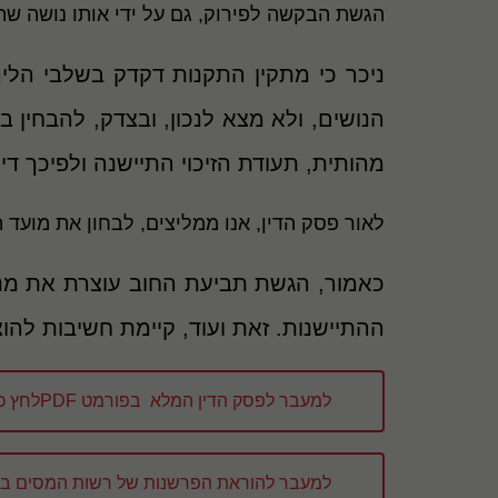
הגשת הבקשה לפירוק, גם על ידי אותו נושה שהגיש א
ניכר כי מתקין התקנות דקדק בשלבי הליך 
הנושים, ולא מצא לנכון, ובצדק, להבחין ב
מהותית, תעודת הזיכוי התיישנה ולפיכך 
לאור פסק הדין, אנו ממליצים, לבחון את מועד הגשת תביעת החוב
כאמור, הגשת תביעת החוב עוצרת את מני
ההתיישנות. זאת ועוד, קיימת חשיבות להוצ
למעבר לפסק הדין המלא בפורמט PDFלחץ כאן [ 470 kb ]
למעבר להוראת הפרשנות של רשות המסים בעניין חוב