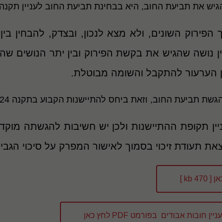
ת תביעת החוב, היא בבחינת תביעת החוב לעניין תקנה 24א לתקנות.
הפירוק השונים, ולא מצא לנכון, ובצדק, להבחין בי
ין נושה שהגיש את בקשת הפירוק ובין יתר הנושים שה
דין הערעור להתקבל והשומה מבוטלת.
, וזאת ביחס להתיישנות הקבוע בתקנה 24א ובפרט "לעצירת" תקופת ההתיישנות.
ין תקופת ההתיישנות ולכן יש חשיבות להגשתה מוקדם
את תעודת זיכוי בסמוך לאישור המפרק על סיכוי הגביי
ות אבודים בפורמט PDF לחץ כאן