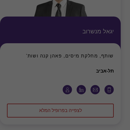
יגאל מנשרוב
שותף, מחלקת מיסים, פאהן קנה ושות'
משרד
תל-אביב
לצפייה בפרופיל המלא