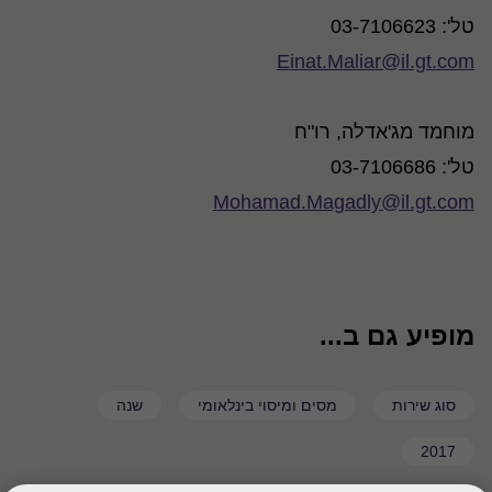
טל': 03-7106623
Einat.Maliar@il.gt.com
מוחמד מג'אדלה, רו"ח
טל': 03-7106686
Mohamad.Magadly@il.gt.com
מופיע גם ב...
סוג שירות
מסים ומיסוי בינלאומי
שנה
2017