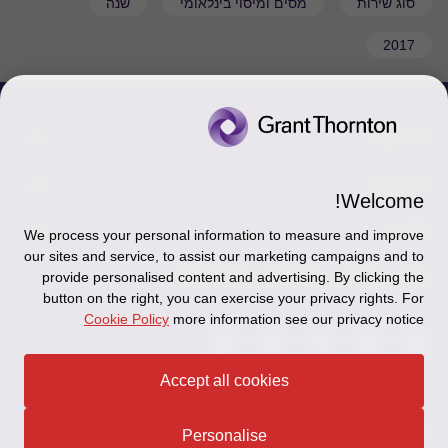
סוג שירות
מסים ומיסוי בינלאומי
שנה
2017
צור קשר
אודותינו
הכר את אנשינו
Welcome!
יצירת קשר וסניפים
תקנון
אודותינו
We process your personal information to measure and improve
our sites and service, to assist our marketing campaigns and to
כניסה לעובדים - דוא"ל
זיכרון והנצחה
מדיניות הפרטיות
עקבו אחרינו ברשתות החברתיות
provide personalised content and advertising. By clicking the
button on the right, you can exercise your privacy rights. For
כניסה לעובדים - דוחות עבודה
Disclaimer
Cookie Policy
more information see our privacy notice
הרשמה לניוזלטרים של פאהן קנה
Ethics Hotline
Accept all cookies
תקנון
© 2026 Grant Thornton Israel
Personalise
מפת האתר