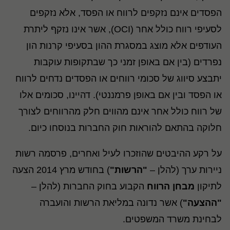
הפסדים אינם נזקפים לרווח או הפסד, אלא נזקפים
לסעיפי רווח כולל אחר (OCI), אשר אינו נזקף ליתרת
העודפים אלא מוצג במסגרת ההון בסעיפי קרנות הון
נפרדים (בין אם באופן זמני כך שבתקופות עוקבות
יתבצע סיווג של סכומי רווחים או הפסדים נדחים לרווח
או הפסד ובין אם באופן פרמננטי). דהיינו, סכומים אלו
של רווח כולל אחר אינם מהווים חלק מהרווחים לצורך
חלוקה בהתאם להוראות חוק החברות בנוסחו כיום.
על רקע ההיבטים שהוזכרו לעיל ואחרים, פרסמה רשות
ניירות ערך (להלן –
"הרשות"
) בחודש מרץ 2014 הצעה
לתיקון
מבחן הרווח
הקבוע בחוק החברות (להלן –
"ההצעה"
) אשר נדונה במליאת הרשות והועברה
לבחינת משרד המשפטים.