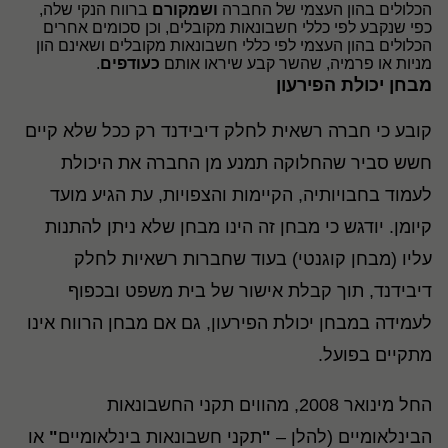
הכלולים בהון העצמי של החברה
ושמקורם
ברווח הנקי שלה,
כפי שנקבע לפי כללי חשבונאות מקובלים, וכן סכומים אחרים
הכלולים בהון העצמי לפי כללי חשבונאות מקובלים ושאינם הון
מניות או פרמיה, שהשר קבע שיראו אותם
כעודפים
.
מבחן יכולת הפירעון
קובע כי חברה רשאית לחלק דיבידנד רק ככל שלא קיים
חשש סביר שהחלוקה תמנע מן החברה את היכולת
לעמוד בחבויותיה, הקיימות והצפויות, עת הגיע מועד
קיומן. יודגש כי מבחן זה הינו מבחן שלא ניתן להתנות
עליו (מבחן קוגנטי) בעוד שחברות רשאיות לחלק
דיבידנד, תוך קבלת אישור של בית משפט ובכפוף
לעמידה במבחן יכולת הפירעון, גם אם מבחן הרווח אינו
מתקיים בפועל.
החל מינואר 2008, מהווים תקני החשבונאות
הבינלאומיים (להלן –
"
תקני חשבונאות בינלאומיים
"
או