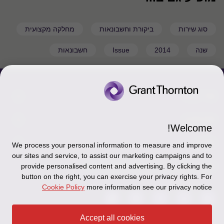
סוג שירות
ביקורת וחשבונאות
מחלקה מקצועית
שנה
2014
Issue
חשבונאות
צור קשר
אודותינו
הכר את אנשינו
Welcome!
יצירת קשר וסניפים
תקנון
אודותינו
We process your personal information to measure and improve
our sites and service, to assist our marketing campaigns and to
כניסה לעובדים - דוא"ל
זיכרון והנצחה
מדיניות הפרטיות
עקבו אחרינו ברשתות החברתיות
provide personalised content and advertising. By clicking the
button on the right, you can exercise your privacy rights. For
כניסה לעובדים - דוחות עבודה
Disclaimer
Cookie Policy
more information see our privacy notice
הרשמה לניוזלטרים של פאהן קנה
Ethics Hotline
Accept all cookies