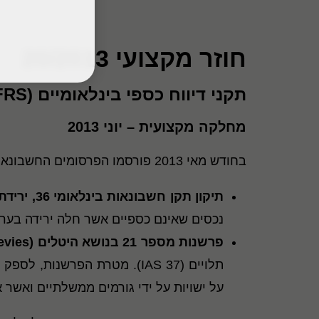
חוזר מקצועי 20/2013
תקני דיווח כספי בינלאומיים (IFRS) – שינויים ועדכונים
מחלקה מקצועית – יוני 2013
בחודש מאי 2013 פורסמו הפרסומים החשבונאיים להלן:
תיקון תקן חשבונאות בינלאומי 36, ירידת ערך נכסים
נכסים שאינם כספיים אשר חלה ירידה בערכ
פרשנות מספר 21 בנושא היטלים (
evies
תלויים (IAS 37). מטרת הפרש
על ישויות על ידי גורמים ממשלתיים ואשר 