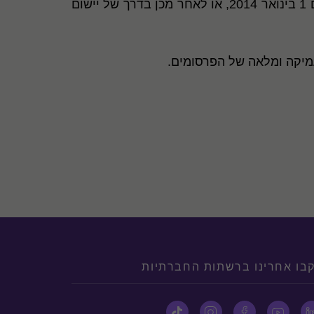
שני הפרסומים החשבונאיים אשר נזכרו לעיל ייכנסו לתוקף בהתייחס לתקופות דיווח שנתיות המתחילות ביום 1 בינואר 2014, או לאחר מכן בדרך של יישום
עמיקה ומלאה של הפרסומים.
בו אחרינו ברשתות החברתיות