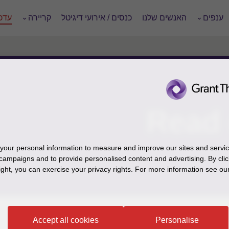
ענפים
האנשים שלנו
כנסים / אירועי דיגיטל
קריירה
עדכו
Read 
our personal information to measure and improve our sites and service
campaigns and to provide personalised content and advertising. By clic
ight, you can exercise your privacy rights. For more information see our
Accept all cookies
Personalise