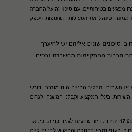
ו מפגעים בטיחותיים. עם סיכון זה על החברה
ם ממונה שינהל את הפעילות השוטפות ויספק
ובו סיכונים שונים אליהם יש להיערך
הצלחת חברות המתקיימות מהשכרת נכסים.
או תשתית. תהליך הבנייה הינו מורכב ודורש
 השירות, בעלי המקצוע וקבלני המשנה ולגרום
על פי דיווח הלשכה המרכזית לסטטיסטיקה, בשנת 2020 החלו בנייתן של 51,605 יחידות דיור בנוסף ל-47,918 יחידות דיור שהגיעו לגמר בנייה. בינואר
יותר בעשור האחרון (למעט יוני 2020). נתונים אלה מספרים כי הענף נמצא בתנופה והביקוש לבנייה קיים