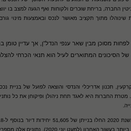
טין החברה, בריחת שוכרים ולקוחות ואף הגעה למצב בו יווצר
 שינוהלו מתוך תקציב מאושר לנכס ובאמצעות מינוי גור
חות מסוכן מבין שאר ענפי הנדל"ן, אך עדיין טומן בח
נכון של הסיכונים המתוארים לעיל הוא תנאי הכרחי ל
עין, תכנון אדריכלי והנדסי והוצאה לפועל של בניית נכס 
מטרת החברות היא לאגד תחת ניהולן ופיקוחן את כל נותני
יה.
2021 נמכרו 4,148 דירות חדשות, הנתון הגבוה ב