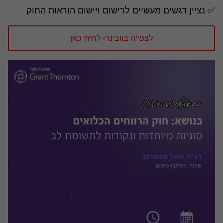
✅ נציין דגשים מעשיים לרישום ויישום הוראות החוק
לצפייה בוובינר- לחץ/י כאן