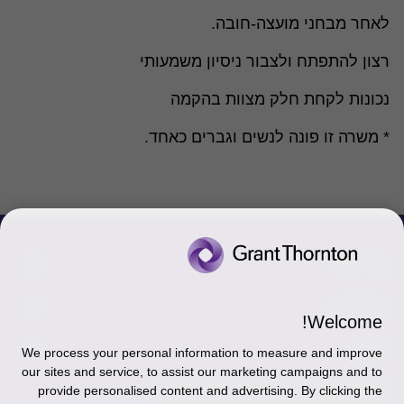
לאחר מבחני מועצה-חובה.
רצון להתפתח ולצבור ניסיון משמעותי
נכונות לקחת חלק מצוות בהקמה
* משרה זו פונה לנשים וגברים כאחד.
צור קשר
אודותינו
הכר את אנשינו
Welcome!
יצירת קשר וסניפים
תקנון
אודותינו
We process your personal information to measure and improve
our sites and service, to assist our marketing campaigns and to
כניסה לעובדים - דוא"ל
זיכרון והנצחה
מדיניות הפרטיות
עקבו אחרינו ברשתות החברתיות
provide personalised content and advertising. By clicking the