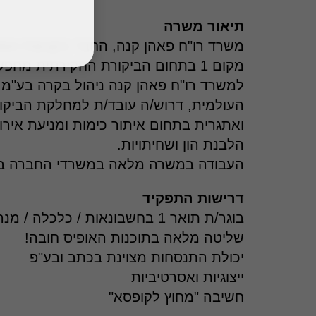
תיאור משרה
מקום 1 בתחום הביקורת החקירתית מחפש מבקרים חקירתיים!
העולמית, דרוש/ה עובד/ת למחלקת הביקור
ואתגרית בתחום איתור כימות ומניעת אירוע
הלבנת הון ושחיתויות.
העבודה במשרה מלאה במשרדי החברה בת
דרישות התפקיד
בוגר/ת תואר 1 בחשבונאות / כלכלה / מנהל עסקים / יתרון משמעותי!
שליטה מלאה בתוכנות האופיס חובה!
יכולת התנסחות מצוינת בכתב ובע"פ
ייצוגיות ואסרטיביות
חשיבה "מחוץ לקופסא"