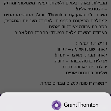
מובילות בארץ ובעולם ולעשות תפקיד משמעותי ומרתק
– הצטרפ/י אלינו!
משרד רו"ח פאהן קנה Grant Thornton, מחפש מתמחים
למחלקת הביקורת הפנימית, לעבודה מעניינת ואתגרית,
בסביבת עבודה צעירה ודינאמית.
העבודה במשרה מלאה במשרדי החברה בתל אביב.
דרישות התפקיד:
לאחר שנת השלמה – יתרון!
לאחר מבחני מועצה – יתרון!
אנגלית ברמה גבוהה – חובה.
יכולת ביטוי גבוהה בכתב.
שליטה בתוכנות אופיס.
* משרה זו פונה לנשים וגברים כאחד.
צור קשר