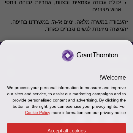
יכולת עבודה עצמאית ובצוות, אחריות גבוהה ויחסי
אנוש מצוינים
*העבודה במשרה מלאה: ימים א'-ה', במשרדנו בחיפה.
*המשרה מיועדת לנשים וגברים כאחד.
צור קשר
אודותינו
הכר את אנשינו
Welcome!
יצירת קשר וסניפים
תקנון
אודותינו
We process your personal information to measure and improve
our sites and service, to assist our marketing campaigns and to
כניסה לעובדים - דוא"ל
זיכרון והנצחה
מדיניות הפרטיות
עקבו אחרינו ברשתות החברתיות
provide personalised content and advertising. By clicking the
button on the right, you can exercise your privacy rights. For
כניסה לעובדים - דוחות עבודה
Disclaimer
Cookie Policy
more information see our privacy notice
הרשמה לניוזלטרים של פאהן קנה
Ethics Hotline
Accept all cookies