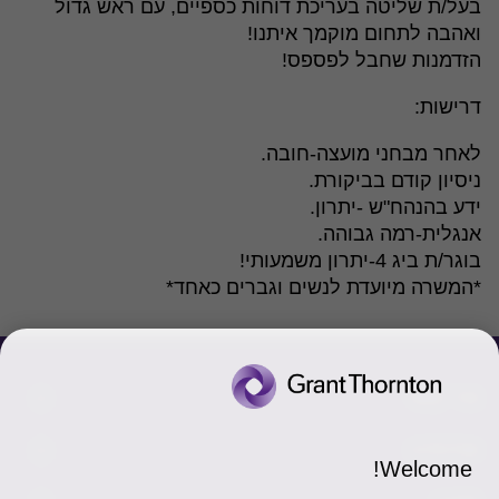
בעל/ת שליטה בעריכת דוחות כספיים, עם ראש גדול
ואהבה לתחום מוקמך איתנו!
הזדמנות שחבל לפספס!
דרישות:
לאחר מבחני מועצה-חובה.
ניסיון קודם בביקורת.
ידע בהנהח"ש -יתרון.
אנגלית-רמה גבוהה.
בוגר/ת ביג 4-יתרון משמעותי!
*המשרה מיועדת לנשים וגברים כאחד*
צור קשר
אודותינו
הכר את אנשינו
Welcome!
יצירת קשר וסניפים