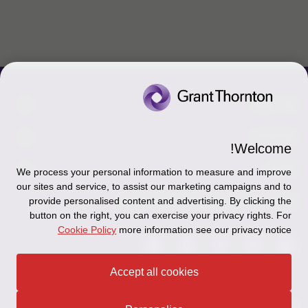
צור קשר
אודותינו
הכר את אנשינו
Welcome!
יצירת קשר וסניפים
תקנון
אודותינו
We process your personal information to measure and improve
our sites and service, to assist our marketing campaigns and to
כניסה לעובדים - דוא"ל
זיכרון והנצחה
מדיניות הפרטיות
עקבו אחרינו ברשתות החברתיות
provide personalised content and advertising. By clicking the
button on the right, you can exercise your privacy rights. For
כניסה לעובדים - דוחות עבודה
Disclaimer
Cookie Policy
more information see our privacy notice
הרשמה לניוזלטרים של פאהן קנה
Ethics Hotline
Accept all cookies
תקנון
© 2026 Grant Thornton Israel