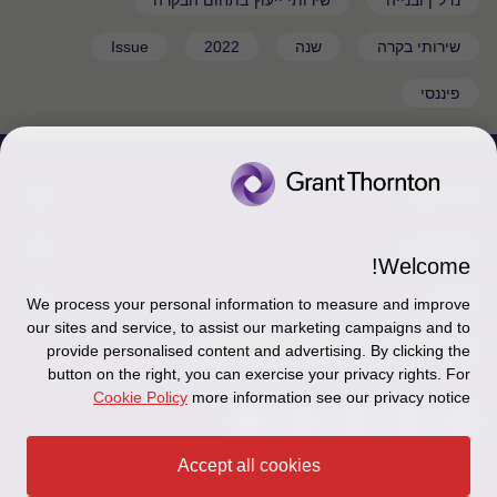
נדל"ן ובנייה
שירותי ייעוץ בתחום הבקרה
שירותי בקרה
שנה
2022
Issue
פיננסי
צור קשר
אודותינו
הכר את אנשינו
Welcome!
יצירת קשר וסניפים
תקנון
אודותינו
We process your personal information to measure and improve
our sites and service, to assist our marketing campaigns and to
כניסה לעובדים - דוא"ל
זיכרון והנצחה
מדיניות הפרטיות
עקבו אחרינו ברשתות החברתיות
provide personalised content and advertising. By clicking the
button on the right, you can exercise your privacy rights. For
כניסה לעובדים - דוחות עבודה
Disclaimer
Cookie Policy
more information see our privacy notice
הרשמה לניוזלטרים של פאהן קנה
Ethics Hotline
Accept all cookies
תקנון