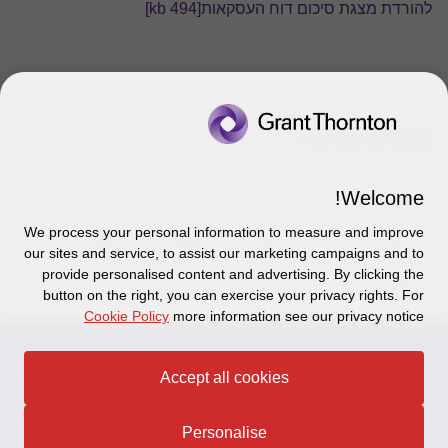
להורדת מצגת סיכום דוח העסקאות
[494 kb]
מופיע גם ב...
Welcome!
סוג שירות
שירותי ייעוץ בתחום הבקרה
We process your personal information to measure and improve
ביקורת פנימית
שנה
2018
Issue
our sites and service, to assist our marketing campaigns and to
provide personalised content and advertising. By clicking the
פיננסי
button on the right, you can exercise your privacy rights. For
Cookie Policy
more information see our privacy notice
צור קשר
Accept all cookies
אודותינו
הכר את אנשינו
Personalise