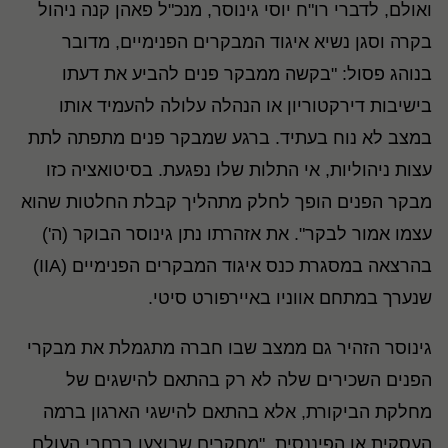
ואולם, לדברי רו"ח יוסי גינוסר, מנכ"ל פאהן קנה ניהול
בקרה וסגן נשיא איגוד המבקרים הפנימיים, מדובר
בנוהג פסול: "בקשה ממבקר פנים להביע את דעתו
בישיבות דירקטוריון או הנהלה עלולה להעמיד אותו
במצב לא נוח בעתיד. ברגע שמבקר פנים מתפתה לתת
עצות ניהוליות, אי התלות שלו נפגעת. בסיטואציה כזו
מבקר הפנים הופך לחלק מתהליך קבלת החלטות שהוא
עצמו אמור לבקר". את אזהרתו נתן גינוסר הבוקר (ה')
בהרצאה במסגרת כנס איגוד המבקרים הפנימיים (IIA)
שנערך במתחם אווניו באיירפורט סיטי.
גינוסר הזהיר גם ממצב שבו חברה מתגמלת את מבקרי
הפנים השכירים שלה לא רק בהתאם להישגים של
מחלקת הביקורת, אלא בהתאם להישגי הארגון ברמה
העסקית או הפיננסית. "מחקרים שבוצעו ברחבי העולם