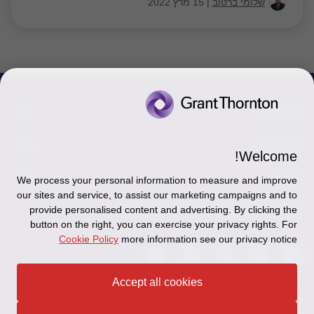
שלומי ברטוב
|
15 מרץ 2022
צור קשר
אודותינו
הכר את אנשינו
Welcome!
יצירת קשר וסניפים
תקנון
אודותינו
We process your personal information to measure and improve
our sites and service, to assist our marketing campaigns and to
כניסה לעובדים - דוא"ל
זיכרון והנצחה
מדיניות הפרטיות
עקבו אחרינו ברשתות החברתיות
provide personalised content and advertising. By clicking the
button on the right, you can exercise your privacy rights. For
כניסה לעובדים - דוחות עבודה
Disclaimer
Cookie Policy
more information see our privacy notice
הרשמה לניוזלטרים של פאהן קנה
Ethics Hotline
Accept all cookies
תקנון