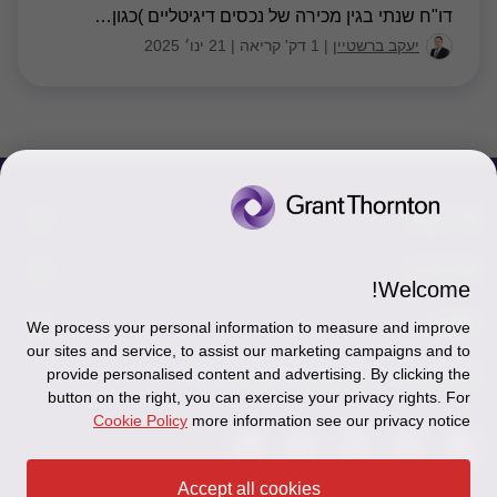
דו"ח שנתי בגין מכירה של נכסים דיגיטליים )כגון
…
יעקב ברשטיין
|
1 דק' קריאה
|
21 ינו׳ 2025
צור קשר
אודותינו
הכר את אנשינו
Welcome!
יצירת קשר וסניפים
תקנון
אודותינו
We process your personal information to measure and improve
our sites and service, to assist our marketing campaigns and to
כניסה לעובדים - דוא"ל
זיכרון והנצחה
מדיניות הפרטיות
עקבו אחרינו ברשתות החברתיות
provide personalised content and advertising. By clicking the
button on the right, you can exercise your privacy rights. For
כניסה לעובדים - דוחות עבודה
Disclaimer
Cookie Policy
more information see our privacy notice
הרשמה לניוזלטרים של פאהן קנה
Ethics Hotline
Accept all cookies