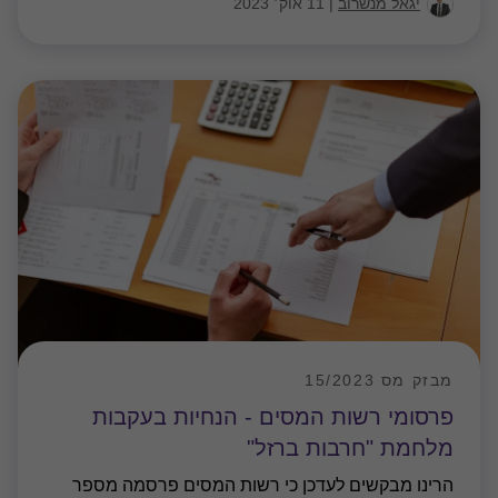
provide personalised content and advertising. By clicking the
button on the right, you can exercise your privacy rights. For
Cookie Policy
more information see our privacy notice
מבזק מס 15/2023
פרסומי רשות המסים - הנחיות בעקבות
מלחמת "חרבות ברזל"
Accept all cookies
הרינו מבקשים לעדכן כי רשות המסים פרסמה מספר
Personalise
הנחיות בעקבות מלחמת "חרבות ברזל", בנושאים
הבאים: 1. הארכת תוקפת אישורי פטור מניכוי מס במקור
עקב המצב הביטחוני ובמטרה להקל, ככל האפשר, על
…
יגאל מנשרוב
|
09 אוק׳ 2023