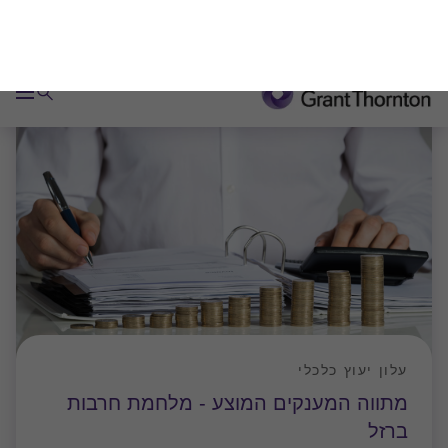
עלון יעוץ כלכלי
מתווה המענקים המוצע - מלחמת חרבות
ברזל
ביום חמישי האחרון (19/10/2023) פרסם שר האוצר את
מתווה המענקים לעסקים במלחמת חרבות הברזל,
שעורר לא מעט תהיות ובלבול, פאהן קנה עושים סדר
ועוזרים לכם לחשב את גובה המענק המגיע לכם. יצויין
…
שלומי ברטוב
|
22 אוק׳ 2023