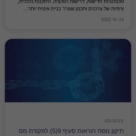
03/2022
תיקון נוסח הוראות סעיף 9(5) לפקודת מס
הכנסה בנושא תקרות פטור ממס לנכות
תיקון נוסח הוראות סעיף 9(5) לפקודת מס הכנסה בנושא
תקרות פטור ממס לנכות סעיף 9(5) לפקודת מס הכנסה
(להלן:"הסעיף"), מקנה פטור ממס על הכנסותיו של יחיד,
העונה על אחד מהתנאים המפורטים בסעיף ועד
…
01 פבר׳ 2022