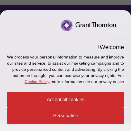
צור קשר
אודותינו
הכר את אנשינו
יצירת קשר וסניפים
Welcome!
תקנון
אודותינו
We process your personal information to measure and improve
כניסה לעובדים - דוא"ל
זיכרון והנצחה
מדיניות הפרטיות
עקבו אחרינו ברשתות החברתיות
our sites and service, to assist our marketing campaigns and to
כניסה לעובדים - דוחות עבודה
provide personalised content and advertising. By clicking the
Disclaimer
button on the right, you can exercise your privacy rights. For
הרשמה לניוזלטרים של פאהן קנה
Cookie Policy
more information see our privacy notice
Ethics Hotline
תקנון
Accept all cookies
© 2026 Grant Thornton Israel
מפת האתר
Personalise
הצהרת נגישות